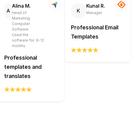
Alina M.
Kunal R.
A
K
Head of
Manager
Marketing
Computer
Professional Email
Software
Used the
Templates
software for: 6-12
months
Professional
templates and
translates