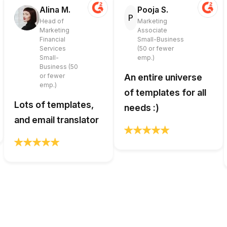
Alina M.
Pooja S.
P
Head of
Marketing
Marketing
Associate
Financial
Small-Business
Services
(50 or fewer
Small-
emp.)
Business (50
or fewer
An entire universe
emp.)
of templates for all
Lots of templates,
needs :)
and email translator