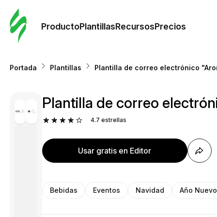
Orde
plant
Producto
Plantillas
Recursos
Precios
Plant
Portada
Plantillas
Plantilla de correo electrónico "Ar
Re
Plantilla de correo electró
Prec
4.7
estrellas
Usar gratis en Editor
Bebidas
Eventos
Navidad
Año Nuevo