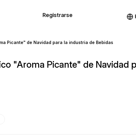
n de las
Registrarse
illas
Demo
illas
oma Picante" de Navidad para la industria de Bebidas
cursos
nico "Aroma Picante" de Navidad p
ios