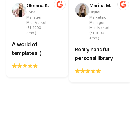
Oksana K.
Marina M.
SMM
Digital
Manager
Marketing
Mid-Market
Manager
(51-1000
Mid-Market
emp.)
(51-1000
emp.)
A world of
Really handful
templates :)
personal library