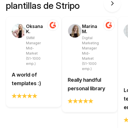
plantillas de Stripo
Oksana
Marina
K.
M.
SMM
Digital
Manager
Marketing
Mid-
Manager
Market
Mid-
(51-1000
Market
emp.)
(51-1000
emp.)
A world of
Really handful
templates :)
personal library
L
t
e