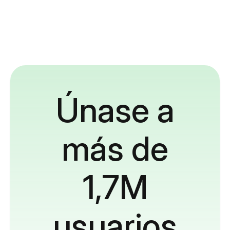
Únase a
más de
1,7M
usuarios