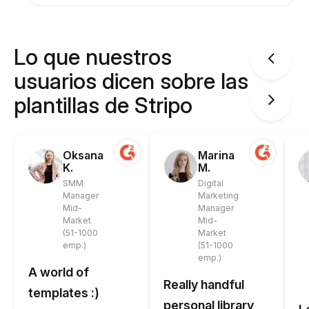
Lo que nuestros
usuarios dicen sobre las
plantillas de Stripo
Oksana
Marina
K.
M.
SMM
Digital
Manager
Marketing
Mid-
Manager
Market
Mid-
(51-1000
Market
emp.)
(51-1000
emp.)
A world of
Really handful
templates :)
personal library