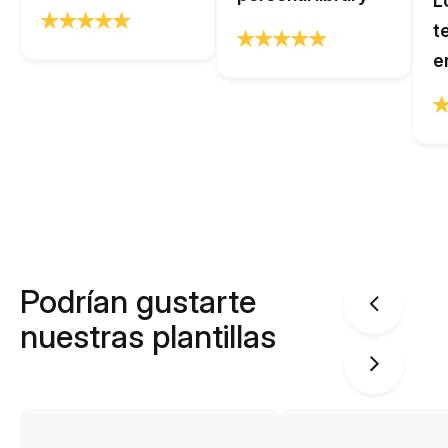
L
t
e
Podrían gustarte
nuestras plantillas