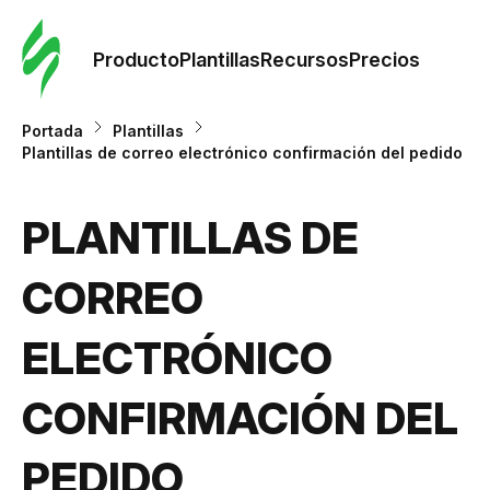
Orde
plant
Producto
Plantillas
Recursos
Precios
Plant
Portada
Plantillas
Plantillas de correo electrónico confirmación del pedido
Re
PLANTILLAS DE
Prec
CORREO
ELECTRÓNICO
CONFIRMACIÓN DEL
PEDIDO