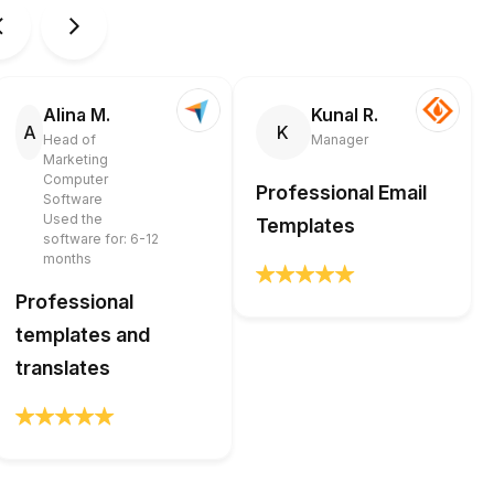
Alina M.
Kunal R.
A
K
Head of
Manager
Marketing
Computer
Professional Email
Software
Used the
Templates
software for: 6-12
months
Professional
templates and
translates