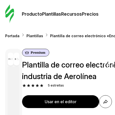
Orde
plant
Producto
Plantillas
Recursos
Precios
Plant
Portada
Plantillas
Plantilla de correo electrónico «En
Re
Plantilla de correo electró
Prec
industria de Aerolínea
5
estrellas
Usar en el editor