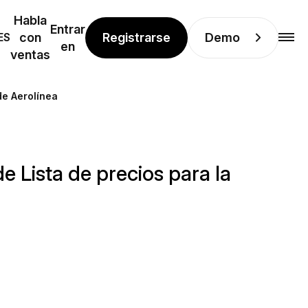
Habla
Entrar
Registrarse
Demo
ES
con
en
ventas
de Aerolínea
e Lista de precios para la