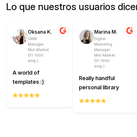
Lo que nuestros usuarios dicen
Oksana K.
Marina M.
SMM
Digital
Manager
Marketing
Mid-Market
Manager
(51-1000
Mid-Market
emp.)
(51-1000
emp.)
A world of
Really handful
templates :)
personal library