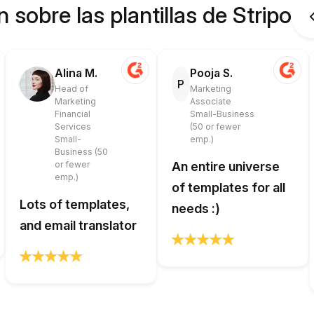
 sobre las plantillas de Stripo
Alina M.
Pooja S.
P
Head of
Marketing
Marketing
Associate
Financial
Small-Business
Services
(50 or fewer
Small-
emp.)
Business (50
or fewer
An entire universe
emp.)
of templates for all
Lots of templates,
needs :)
and email translator