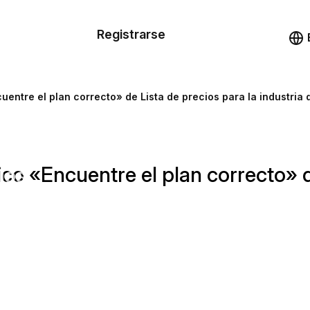
n de las
Registrarse
illas
Demo
illas
cuentre el plan correcto» de Lista de precios para la industria 
cursos
nico «Encuentre el plan correcto» d
ios