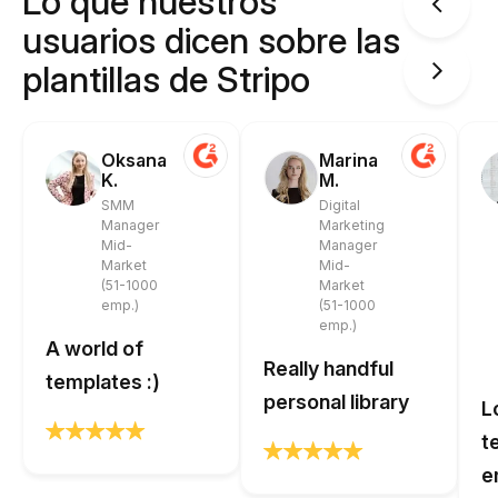
Lo que nuestros
usuarios dicen sobre las
plantillas de Stripo
Oksana
Marina
K.
M.
SMM
Digital
Manager
Marketing
Mid-
Manager
Market
Mid-
(51-1000
Market
emp.)
(51-1000
emp.)
A world of
Really handful
templates :)
personal library
L
t
e