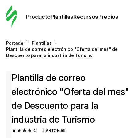
Orde
plant
Producto
Plantillas
Recursos
Precios
Plant
Portada
Plantillas
Plantilla de correo electrónico "Oferta del mes" de
Re
Descuento para la industria de Turismo
Plantilla de correo
Prec
electrónico "Oferta del mes"
de Descuento para la
industria de Turismo
4.9
estrellas