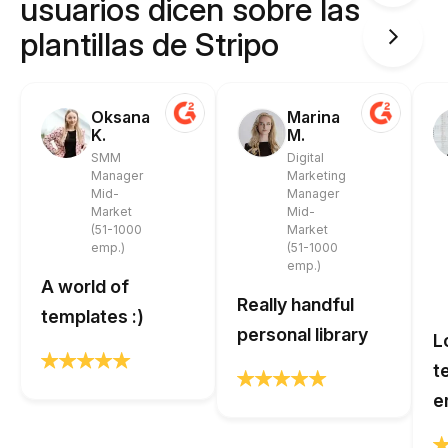
usuarios dicen sobre las
plantillas de Stripo
Oksana
Marina
K.
M.
SMM
Digital
Manager
Marketing
Mid-
Manager
Market
Mid-
(51-1000
Market
emp.)
(51-1000
emp.)
A world of
Really handful
templates :)
personal library
L
t
e