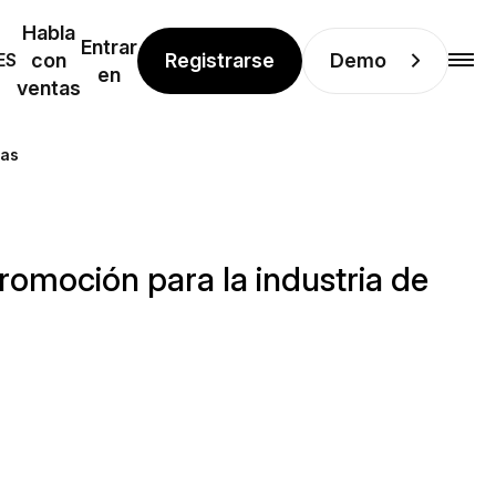
Habla
Entrar
Registrarse
Demo
ES
con
en
ventas
las
Promoción para la industria de