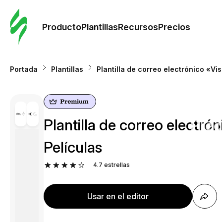
Orde
plant
Producto
Plantillas
Recursos
Precios
Plant
Portada
Plantillas
Plantilla de correo electrónico «Vi
Re
Plantilla de correo electró
Prec
Películas
4.7
estrellas
Usar en el editor