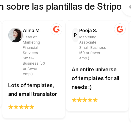
 sobre las plantillas de Stripo
Alina M.
Pooja S.
P
Head of
Marketing
Marketing
Associate
Financial
Small-Business
Services
(50 or fewer
Small-
emp.)
Business (50
or fewer
An entire universe
emp.)
of templates for all
Lots of templates,
needs :)
and email translator