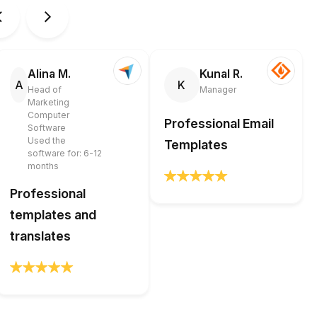
Alina M.
Kunal R.
A
K
Head of
Manager
Marketing
Computer
Professional Email
Software
Used the
Templates
software for: 6-12
months
Professional
templates and
translates