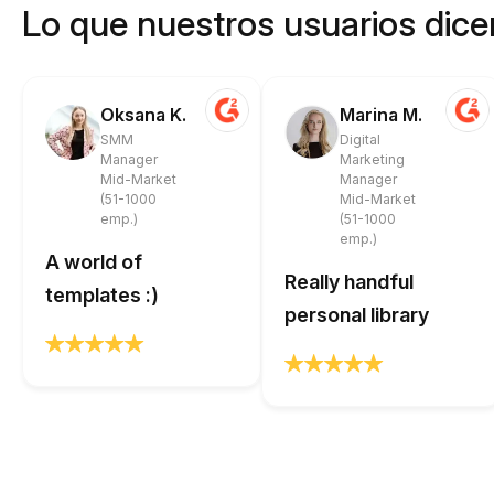
Lo que nuestros usuarios dicen
Oksana K.
Marina M.
SMM
Digital
Manager
Marketing
Mid-Market
Manager
(51-1000
Mid-Market
emp.)
(51-1000
emp.)
A world of
Really handful
templates :)
personal library