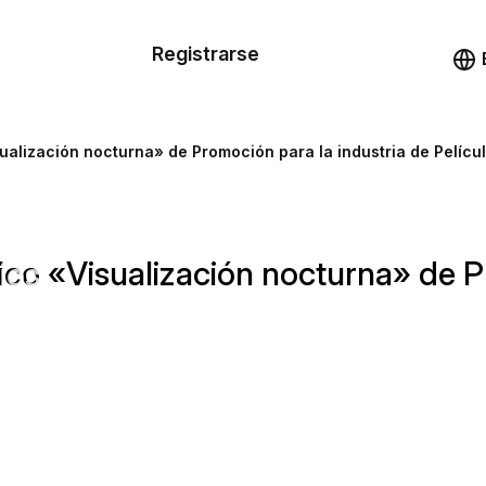
n de las
Registrarse
illas
Demo
illas
sualización nocturna» de Promoción para la industria de Pelícu
cursos
nico «Visualización nocturna» de 
ios