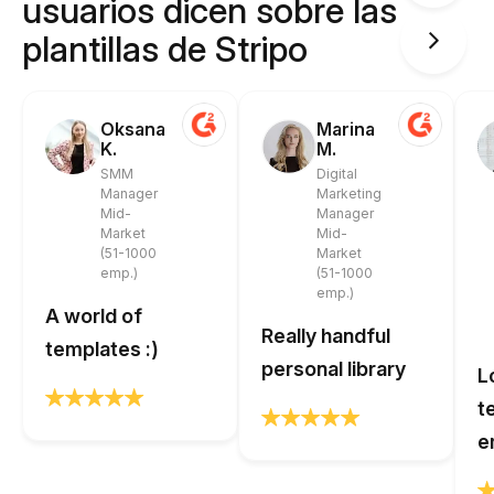
usuarios dicen sobre las
plantillas de Stripo
Oksana
Marina
K.
M.
SMM
Digital
Manager
Marketing
Mid-
Manager
Market
Mid-
(51-1000
Market
emp.)
(51-1000
emp.)
A world of
Really handful
templates :)
personal library
L
t
e