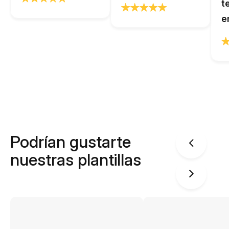
t
e
Podrían gustarte
nuestras plantillas