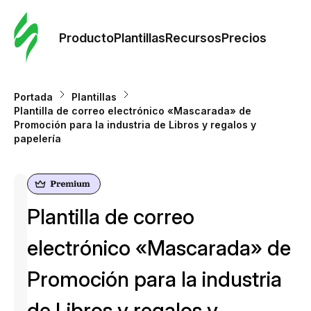
Orde
plant
Producto
Plantillas
Recursos
Precios
Plant
Portada
Plantillas
Plantilla de correo electrónico «Mascarada» de
Re
Promoción para la industria de Libros y regalos y
papelería
Prec
Plantilla de correo
electrónico «Mascarada» de
Promoción para la industria
de Libros y regalos y