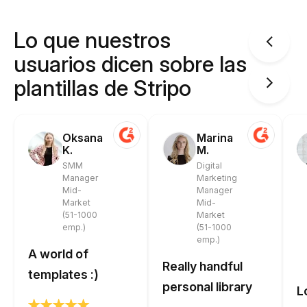
Lo que nuestros
usuarios dicen sobre las
plantillas de Stripo
Oksana
Marina
K.
M.
SMM
Digital
Manager
Marketing
Mid-
Manager
Market
Mid-
(51-1000
Market
emp.)
(51-1000
emp.)
A world of
Really handful
templates :)
personal library
L