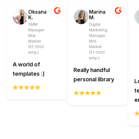
Oksana
Marina
K.
M.
SMM
Digital
Manager
Marketing
Mid-
Manager
Market
Mid-
(51-1000
Market
emp.)
(51-1000
emp.)
A world of
Really handful
templates :)
personal library
L
t
e