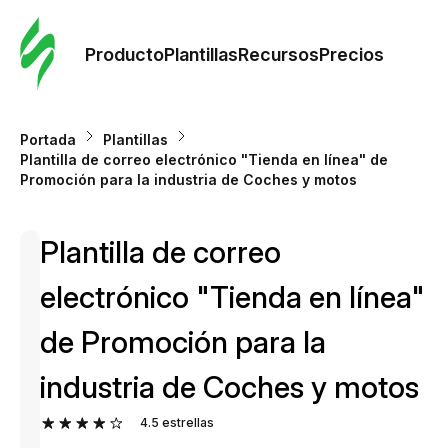
Orde
plant
Producto
Plantillas
Recursos
Precios
Plant
Portada
Plantillas
Plantilla de correo electrónico "Tienda en línea" de
Re
Promoción para la industria de Coches y motos
Plantilla de correo
Prec
electrónico "Tienda en línea"
de Promoción para la
industria de Coches y motos
4.5
estrellas