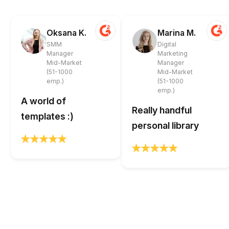
Oksana K.
Marina M.
SMM
Digital
Manager
Marketing
Mid-Market
Manager
(51-1000
Mid-Market
emp.)
(51-1000
emp.)
A world of
Really handful
templates :)
personal library