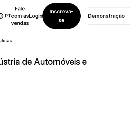
Fale
Inscreva-
Demonstração
PT
com as
Login
se
vendas
cletas
ústria de Automóveis e