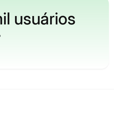
il usuários
o