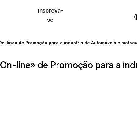
o de
Inscreva-
lo
Demonstração
se
los
On-line» de Promoção para a indústria de Automóveis e motoci
cursos
 On-line» de Promoção para a ind
os