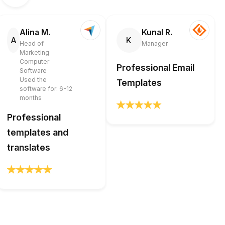
Alina M.
Kunal R.
A
K
Head of
Manager
Marketing
Computer
Professional Email
Software
Used the
Templates
software for: 6-12
months
Professional
templates and
translates