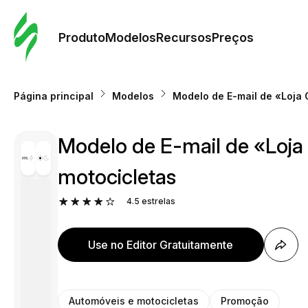
Pedid
Mode
Produto
Modelos
Recursos
Preços
Mode
Página principal
Modelos
Modelo de E-mail de «Loja 
Re
Modelo de E-mail de «Loja
Preç
motocicletas
4.5
estrelas
Use no Editor Gratuitamente
Automóveis e motocicletas
Promoção