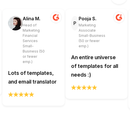
Alina M.
Pooja S.
P
Head of
Marketing
Marketing
Associate
Financial
Small-Business
Services
(50 or fewer
Small-
emp.)
Business (50
or fewer
An entire universe
emp.)
of templates for all
Lots of templates,
needs :)
and email translator