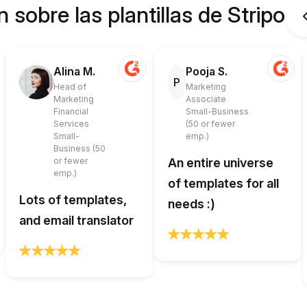
 sobre las plantillas de Stripo
Alina M.
Pooja S.
P
Head of
Marketing
Marketing
Associate
Financial
Small-Business
Services
(50 or fewer
Small-
emp.)
Business (50
or fewer
An entire universe
emp.)
of templates for all
Lots of templates,
needs :)
and email translator