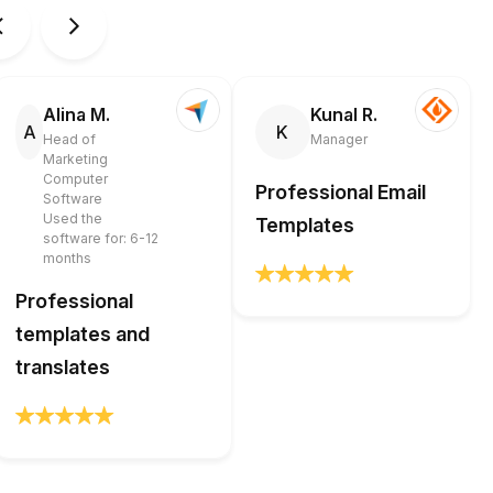
Alina M.
Kunal R.
A
K
Head of
Manager
Marketing
Computer
Professional Email
Software
Used the
Templates
software for: 6-12
months
Professional
templates and
translates