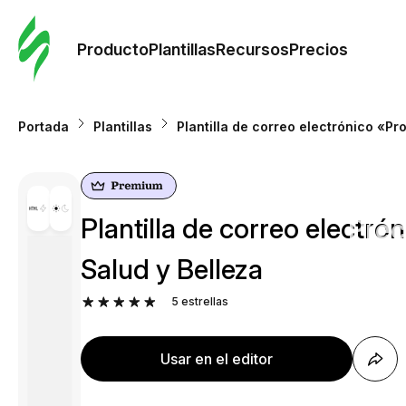
Orde
plant
Producto
Plantillas
Recursos
Precios
Plant
Portada
Plantillas
Plantilla de correo electrónico «Pr
Re
Plantilla de correo electr
Prec
Salud y Belleza
5
estrellas
Usar en el editor