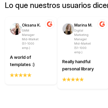
Lo que nuestros usuarios dicen
Oksana K.
Marina M.
SMM
Digital
Manager
Marketing
Mid-Market
Manager
(51-1000
Mid-Market
emp.)
(51-1000
emp.)
A world of
Really handful
templates :)
personal library