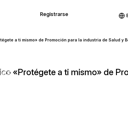
n de las
Registrarse
illas
Demo
illas
otégete a ti mismo» de Promoción para la industria de Salud y B
cursos
ónico «Protégete a ti mismo» de Pr
ios