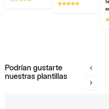
t
e
Podrían gustarte
nuestras plantillas