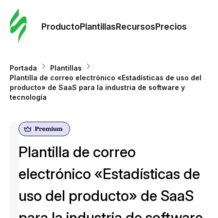
Orde
plant
Producto
Plantillas
Recursos
Precios
Plant
Portada
Plantillas
Plantilla de correo electrónico «Estadísticas de uso del
Re
producto» de SaaS para la industria de software y
tecnología
Prec
Plantilla de correo
electrónico «Estadísticas de
uso del producto» de SaaS
para la industria de software