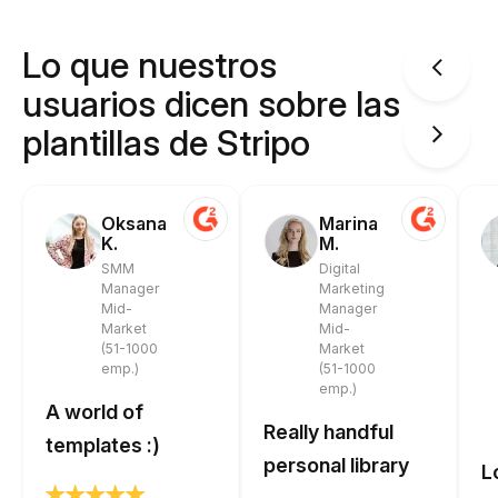
Lo que nuestros
usuarios dicen sobre las
plantillas de Stripo
Oksana
Marina
K.
M.
SMM
Digital
Manager
Marketing
Mid-
Manager
Market
Mid-
(51-1000
Market
emp.)
(51-1000
emp.)
A world of
Really handful
templates :)
personal library
L