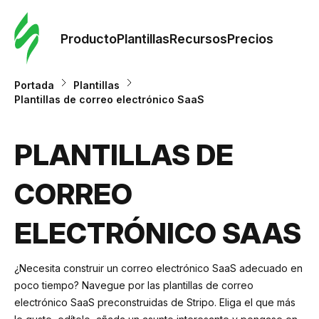
Orde
plant
Producto
Plantillas
Recursos
Precios
Plant
Portada
Plantillas
Plantillas de correo electrónico SaaS
Re
PLANTILLAS DE
Prec
CORREO
ELECTRÓNICO SAAS
¿Necesita construir un correo electrónico SaaS adecuado en
poco tiempo? Navegue por las plantillas de correo
electrónico SaaS preconstruidas de Stripo. Eliga el que más