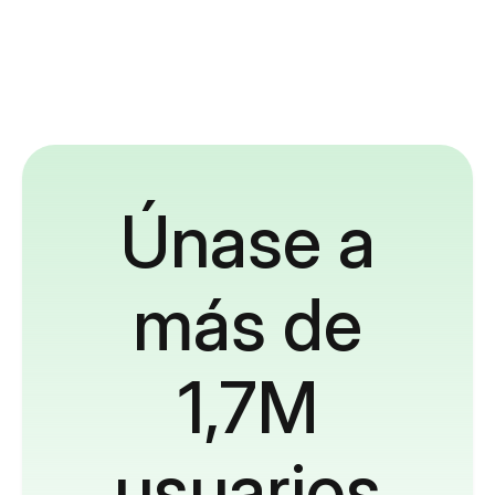
Únase a
más de
1,7M
usuarios