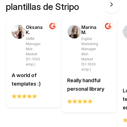
plantillas de Stripo
Oksana
Marina
K.
M.
SMM
Digital
Manager
Marketing
Mid-
Manager
Market
Mid-
(51-1000
Market
emp.)
(51-1000
emp.)
A world of
Really handful
templates :)
personal library
L
t
e