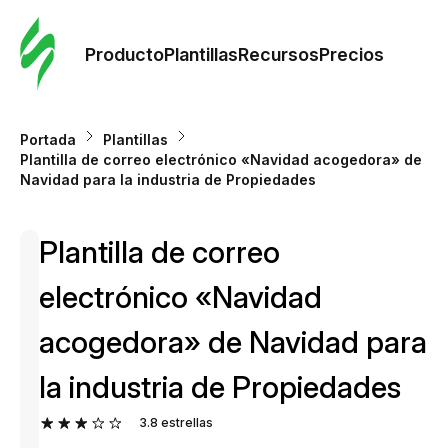
Orde
plant
Producto
Plantillas
Recursos
Precios
Plant
Portada
Plantillas
Plantilla de correo electrónico «Navidad acogedora» de
Re
Navidad para la industria de Propiedades
Plantilla de correo
Prec
electrónico «Navidad
acogedora» de Navidad para
la industria de Propiedades
3.8
estrellas