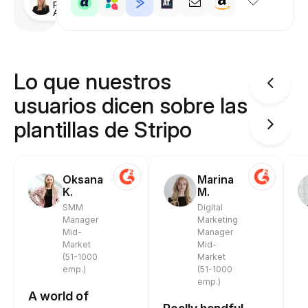
por
Anastasiia
Lo que nuestros
usuarios dicen sobre las
plantillas de Stripo
Oksana
Marina
K.
M.
SMM
Digital
Manager
Marketing
Mid-
Manager
Market
Mid-
(51-1000
Market
emp.)
(51-1000
emp.)
A world of