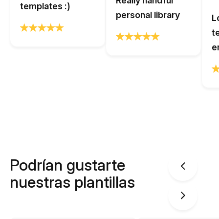
Really handful
templates :)
personal library
L
t
e
Podrían gustarte
nuestras plantillas