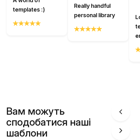
A world of
Really handful
templates :)
personal library
L
t
e
Вам можуть
сподобатися наші
шаблони