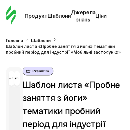
Замо
шабл
Джерела
Продукт
Шаблони
Ціни
знань
Шабл
Головна
Шаблони
Шаблон листа «Пробне заняття з йоги» тематики
Дж
пробний період для індустрії «Мобільні застосунки»
зна
Ціни
Шаблон листа «Пробне
заняття з йоги»
тематики пробний
період для індустрії