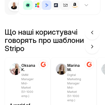
Розроблено
Анастасія
Що наші користувачі
говорять про шаблони
Stripo
Oksana
Marina
K.
M.
SMM
Digital
Manager
Marketing
Mid-
Manager
Market
Mid-
(51-1000
Market
emp.)
(51-1000
emp.)