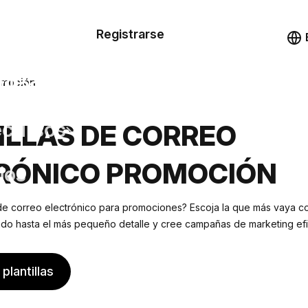
n de las
Registrarse
illas
Demo
illas
romoción
cursos
ILLAS DE CORREO
RÓNICO PROMOCIÓN
ios
 de correo electrónico para promociones? Escoja la que más vaya co
ndo hasta el más pequeño detalle y cree campañas de marketing efic
plantillas