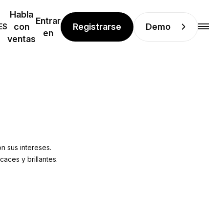
Habla
Entrar
Registrarse
Demo
ES
con
en
ventas
n sus intereses.
aces y brillantes.