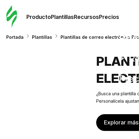
Orde
plant
Producto
Plantillas
Recursos
Precios
Plant
Portada
Plantillas
Plantillas de correo electrónico P
Re
PLANT
ELECT
Prec
¿Busca una plantilla
Personalícela ajusta
Explorar más 