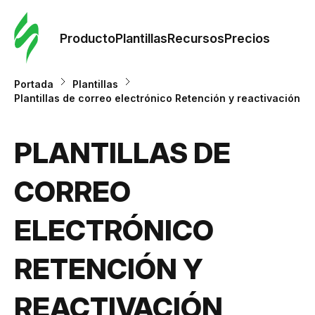
Orde
plant
Producto
Plantillas
Recursos
Precios
Plant
Portada
Plantillas
Plantillas de correo electrónico Retención y reactivación
Re
PLANTILLAS DE
Prec
CORREO
ELECTRÓNICO
RETENCIÓN Y
REACTIVACIÓN