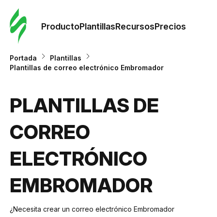
Orde
plant
Producto
Plantillas
Recursos
Precios
Plant
Portada
Plantillas
Plantillas de correo electrónico Embromador
Re
PLANTILLAS DE
Prec
CORREO
ELECTRÓNICO
EMBROMADOR
¿Necesita crear un correo electrónico Embromador