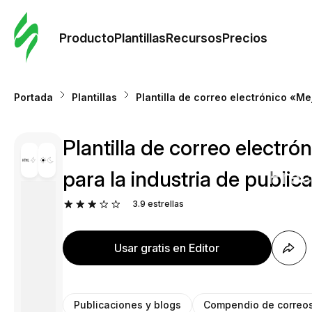
Orde
plant
Producto
Plantillas
Recursos
Precios
Plant
Portada
Plantillas
Plantilla de correo electrónico «Me
Re
Plantilla de correo electr
Prec
para la industria de public
3.9
estrellas
Usar gratis en Editor
Publicaciones y blogs
Compendio de correos