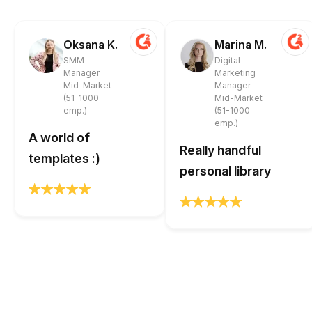
Oksana K.
Marina M.
SMM
Digital
Manager
Marketing
Mid-Market
Manager
(51-1000
Mid-Market
emp.)
(51-1000
emp.)
A world of
Really handful
templates :)
personal library