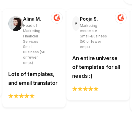
Alina M.
Pooja S.
P
Head of
Marketing
Marketing
Associate
Financial
Small-Business
Services
(50 or fewer
Small-
emp.)
Business (50
or fewer
An entire universe
emp.)
of templates for all
Lots of templates,
needs :)
and email translator