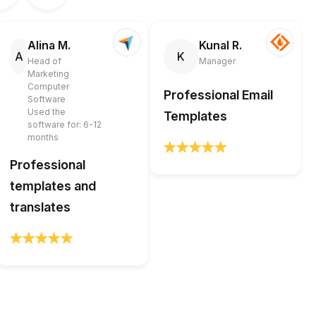
Alina M.
Kunal R.
A
K
Head of
Manager
Marketing
Computer
Professional Email
Software
Used the
Templates
software for: 6-12
months
Professional
templates and
translates