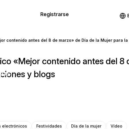
n de las
Registrarse
illas
Demo
illas
jor contenido antes del 8 de marzo» de Día de la Mujer para la
cursos
ónico «Mejor contenido antes del 8
ios
aciones y blogs
 electrónicos
Festividades
Día de la mujer
Vídeo