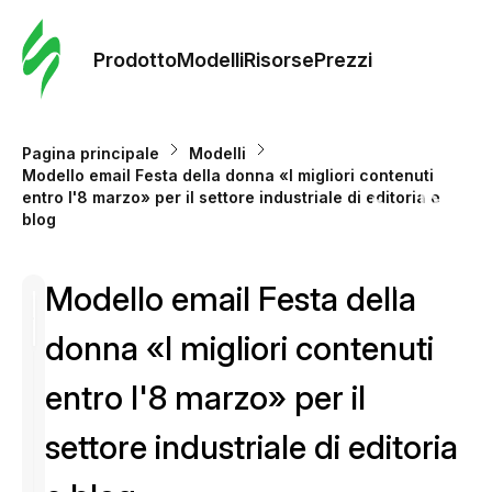
Ordine 
modelli
Prodotto
Modelli
Risorse
Prezzi
Modelli
Pagina principale
Modelli
Modello email Festa della donna «I migliori contenuti
Riso
entro l'8 marzo» per il settore industriale di editoria e
blog
Prezzi
Modello email Festa della
donna «I migliori contenuti
entro l'8 marzo» per il
settore industriale di editoria