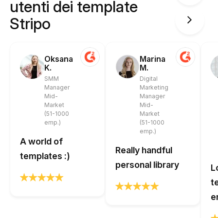
utenti dei template
Stripo
Oksana
Marina
K.
M.
SMM
Digital
Manager
Marketing
Mid-
Manager
Market
Mid-
(51-1000
Market
emp.)
(51-1000
emp.)
A world of
Really handful
templates :)
personal library
L
t
e