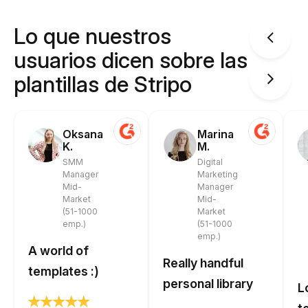
Lo que nuestros
usuarios dicen sobre las
plantillas de Stripo
Oksana
Marina
K.
M.
SMM
Digital
Manager
Marketing
Mid-
Manager
Market
Mid-
(51-1000
Market
emp.)
(51-1000
emp.)
A world of
Really handful
templates :)
personal library
L