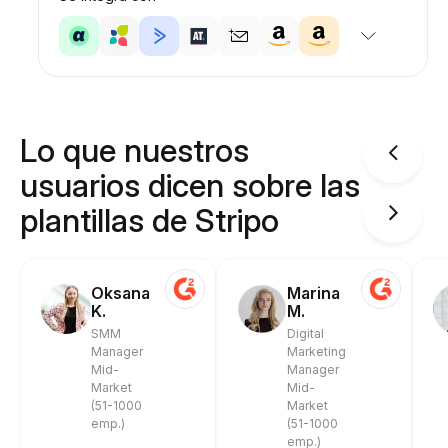
Lo que nuestros
usuarios dicen sobre las
plantillas de Stripo
Oksana
Marina
K.
M.
SMM
Digital
Manager
Marketing
Mid-
Manager
Market
Mid-
(51-1000
Market
emp.)
(51-1000
emp.)