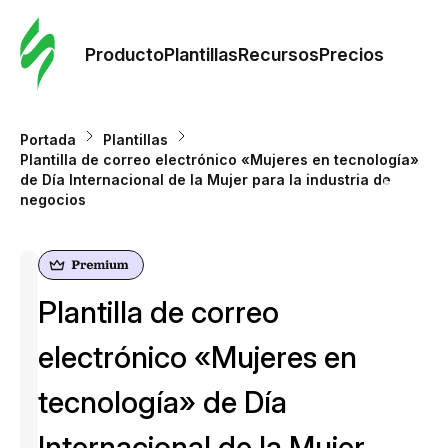
Orde
plant
Producto
Plantillas
Recursos
Precios
Plant
Portada
Plantillas
Plantilla de correo electrónico «Mujeres en tecnología»
Re
de Día Internacional de la Mujer para la industria de
negocios
Prec
Plantilla de correo
electrónico «Mujeres en
tecnología» de Día
Internacional de la Mujer