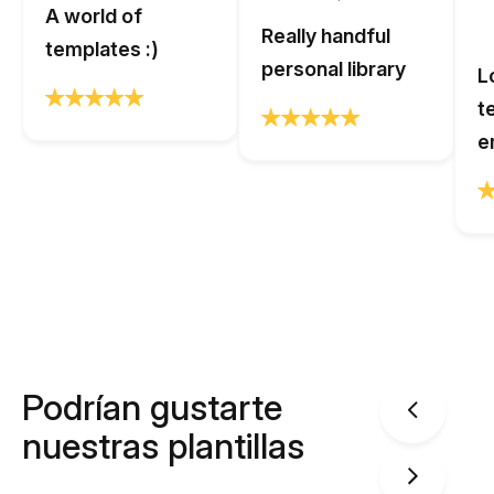
A world of
Really handful
templates :)
personal library
L
t
e
Podrían gustarte
nuestras plantillas