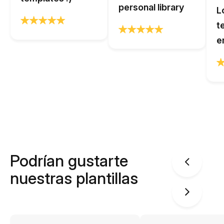
personal library
L
t
e
Podrían gustarte
nuestras plantillas