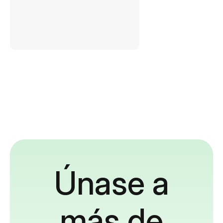
Únase a
más de