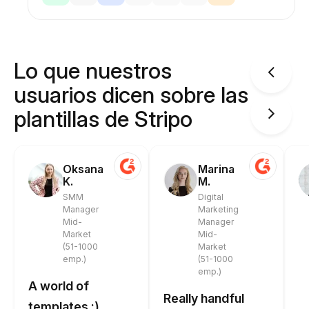
Lo que nuestros
usuarios dicen sobre las
plantillas de Stripo
Oksana
Marina
K.
M.
SMM
Digital
Manager
Marketing
Mid-
Manager
Market
Mid-
(51-1000
Market
emp.)
(51-1000
emp.)
A world of
Really handful
templates :)