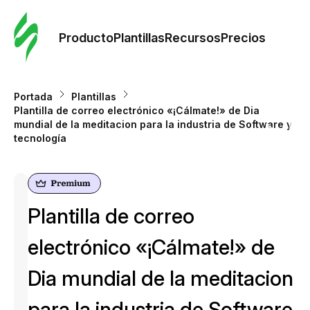
Orde
plant
Producto
Plantillas
Recursos
Precios
Plant
Portada
Plantillas
Plantilla de correo electrónico «¡Cálmate!» de Dia
Re
mundial de la meditacion para la industria de Software y
tecnología
Prec
Plantilla de correo
electrónico «¡Cálmate!» de
Dia mundial de la meditacion
para la industria de Software