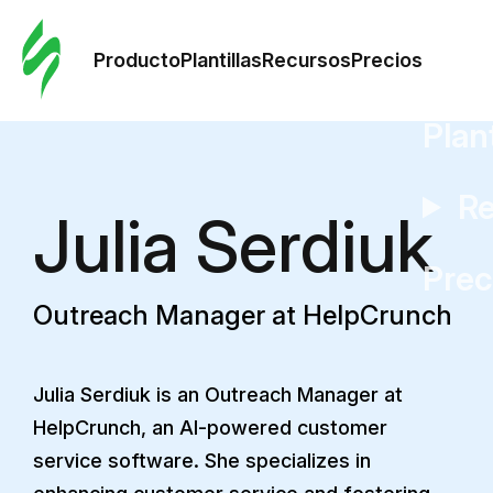
Orde
plant
Producto
Plantillas
Recursos
Precios
Plant
Re
Julia Serdiuk
Prec
Outreach Manager at HelpCrunch
Julia Serdiuk is an Outreach Manager at
HelpCrunch, an AI-powered customer
service software. She specializes in