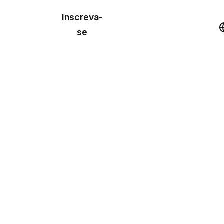
o de
Inscreva-
lo
Demonstração
se
los
cursos
os