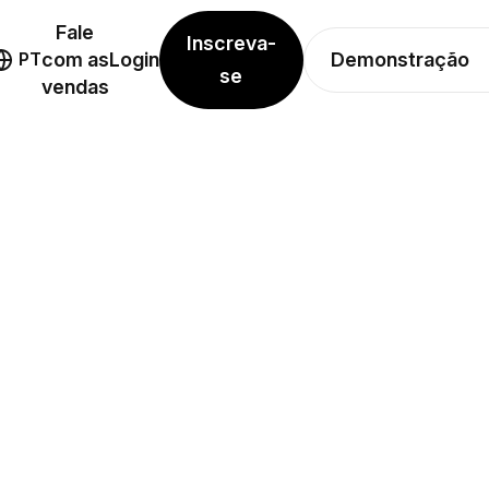
Fale
Inscreva-
Demonstração
PT
com as
Login
se
vendas