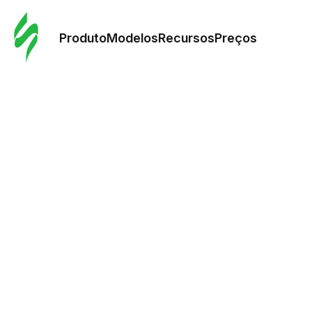
Pedid
Mode
Produto
Modelos
Recursos
Preços
Mode
Re
Preç