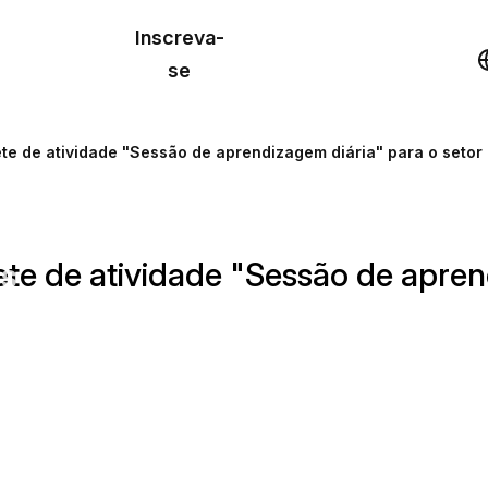
o de
Inscreva-
lo
Demonstração
se
los
te de atividade "Sessão de aprendizagem diária" para o seto
cursos
te de atividade "Sessão de aprend
os