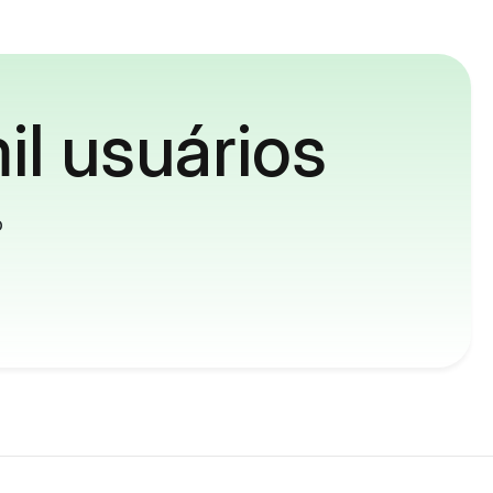
il usuários
o