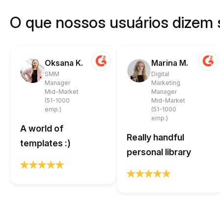
O que nossos usuários dizem 
Oksana K.
Marina M.
SMM
Digital
Manager
Marketing
Mid-Market
Manager
(51-1000
Mid-Market
emp.)
(51-1000
emp.)
A world of
Really handful
templates :)
personal library