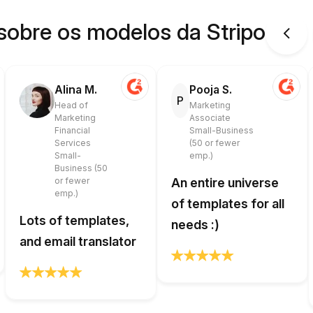
sobre os modelos da Stripo
Alina M.
Pooja S.
P
Head of
Marketing
Marketing
Associate
Financial
Small-Business
Services
(50 or fewer
Small-
emp.)
Business (50
or fewer
An entire universe
emp.)
of templates for all
Lots of templates,
needs :)
and email translator