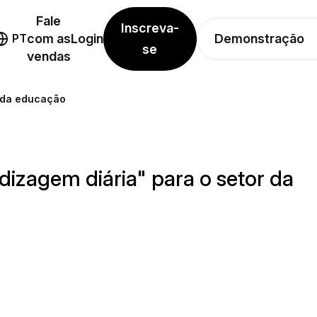
Fale
Inscreva-
Demonstração
PT
com as
Login
se
vendas
r da educação
izagem diária" para o setor da