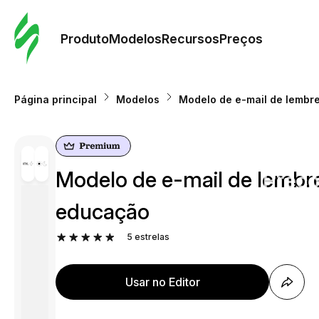
Pedid
Mode
Produto
Modelos
Recursos
Preços
Mode
Página principal
Modelos
Modelo de e-mail de lembre
Re
Modelo de e-mail de lembre
Preç
educação
5
estrelas
Usar no Editor