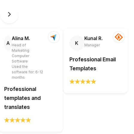
Alina M.
Kunal R.
A
K
Head of
Manager
Marketing
Computer
Professional Email
Software
Used the
Templates
software for: 6-12
months
Professional
templates and
translates