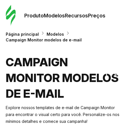
Pedid
Mode
Produto
Modelos
Recursos
Preços
Mode
Página principal
Modelos
Campaign Monitor modelos de e-mail
Re
CAMPAIGN
Preç
MONITOR MODELOS
DE E-MAIL
Explore nossos templates de e-mail de Campaign Monitor
para encontrar o visual certo para você. Personalize-os nos
mínimos detalhes e comece sua campanha!