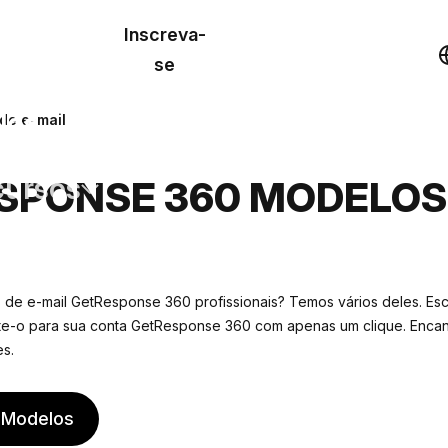
o de
Inscreva-
lo
Demonstração
se
los
de e-mail
cursos
SPONSE 360 MODELOS 
os
de e-mail GetResponse 360 profissionais? Temos vários deles. Esc
te-o para sua conta GetResponse 360 com apenas um clique. Encant
s.
 Modelos