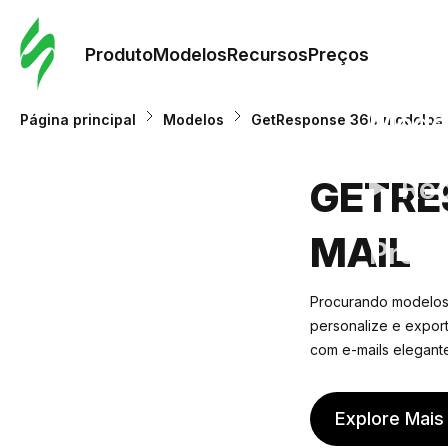
Pedid
Mode
Produto
Modelos
Recursos
Preços
Mode
Página principal
Modelos
GetResponse 360 modelos 
Re
GETRE
MAIL
Preç
Procurando modelos 
personalize e expor
com e-mails elegante
Explore Mais