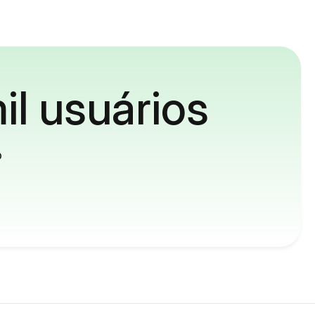
il usuários
o