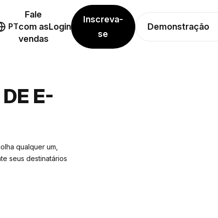
Fale
Inscreva-
Demonstração
PT
com as
Login
se
vendas
DE E-
olha qualquer um,
e seus destinatários