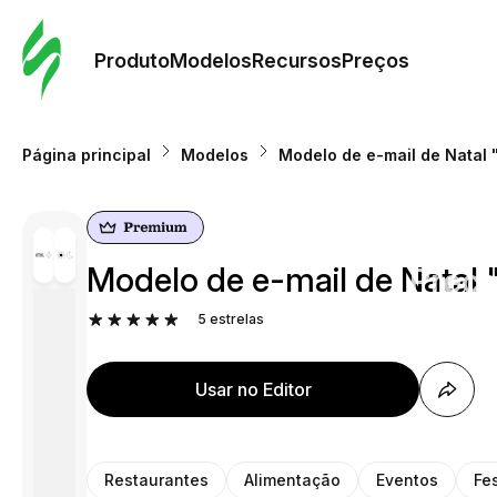
Pedid
Mode
Produto
Modelos
Recursos
Preços
Mode
Página principal
Modelos
Modelo de e-mail de Natal 
Re
Modelo de e-mail de Natal 
Preç
5
estrelas
Usar no Editor
Restaurantes
Alimentação
Eventos
Fe