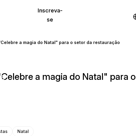
o de
Inscreva-
lo
Demonstração
se
los
"Celebre a magia do Natal" para o setor da restauração
cursos
"Celebre a magia do Natal" para o
os
stas
Natal