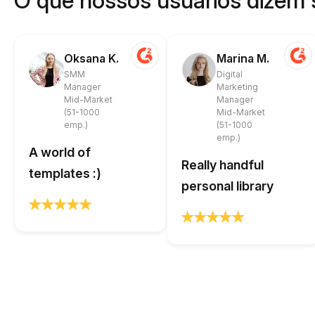
O que nossos usuários dizem 
Oksana K.
Marina M.
SMM
Digital
Manager
Marketing
Mid-Market
Manager
(51-1000
Mid-Market
emp.)
(51-1000
emp.)
A world of
Really handful
templates :)
personal library