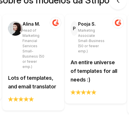
sobre os modelos da Stripo
Alina M.
Pooja S.
P
Head of
Marketing
Marketing
Associate
Financial
Small-Business
Services
(50 or fewer
Small-
emp.)
Business (50
or fewer
An entire universe
emp.)
of templates for all
Lots of templates,
needs :)
and email translator