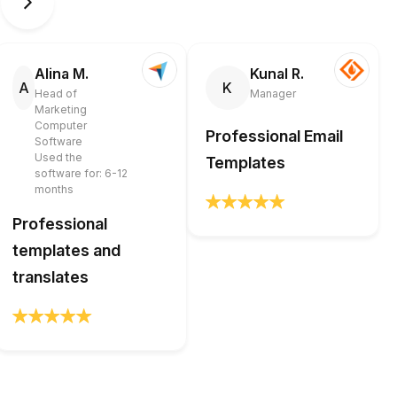
Alina M.
Kunal R.
A
K
Head of
Manager
Marketing
Computer
Professional Email
Software
Used the
Templates
software for: 6-12
months
Professional
templates and
translates