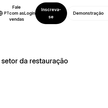
Fale
Inscreva-
Demonstração
PT
com as
Login
se
vendas
 setor da restauração