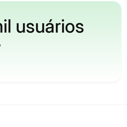
il usuários
o