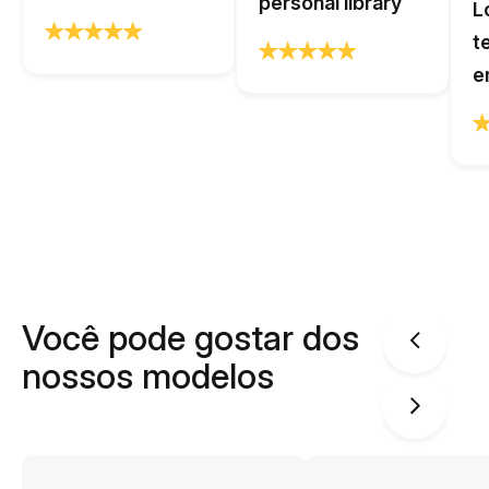
personal library
L
t
e
Você pode gostar dos
nossos modelos