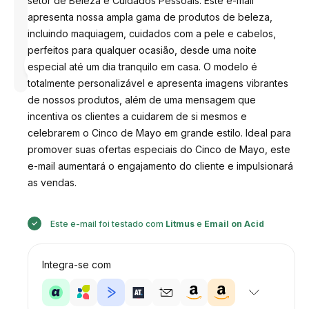
setor de Beleza e Cuidados Pessoais. Este e-mail
apresenta nossa ampla gama de produtos de beleza,
incluindo maquiagem, cuidados com a pele e cabelos,
perfeitos para qualquer ocasião, desde uma noite
Desenhado
por
especial até um dia tranquilo em casa. O modelo é
Anastasiia
totalmente personalizável e apresenta imagens vibrantes
de nossos produtos, além de uma mensagem que
incentiva os clientes a cuidarem de si mesmos e
celebrarem o Cinco de Mayo em grande estilo. Ideal para
promover suas ofertas especiais do Cinco de Mayo, este
e-mail aumentará o engajamento do cliente e impulsionará
as vendas.
Este e-mail foi testado com
Litmus
e
Email on Acid
Integra-se com