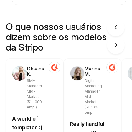
O que nossos usuários
dizem sobre os modelos
da Stripo
Oksana
Marina
K.
M.
SMM
Digital
Manager
Marketing
Mid-
Manager
Market
Mid-
(51-1000
Market
emp.)
(51-1000
emp.)
A world of
Really handful
templates :)