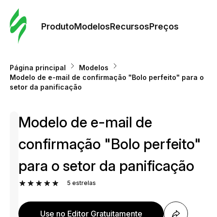
Pedid
Mode
Produto
Modelos
Recursos
Preços
Mode
Página principal
Modelos
Modelo de e-mail de confirmação "Bolo perfeito" para o
Re
setor da panificação
Modelo de e-mail de
Preç
confirmação "Bolo perfeito"
para o setor da panificação
5
estrelas
Use no Editor Gratuitamente