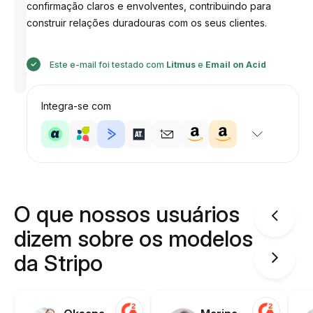
confirmação claros e envolventes, contribuindo para
construir relações duradouras com os seus clientes.
Desenhado
Este e-mail foi testado com
Litmus
e
Email on Acid
por
Anastasiia
Integra-se com
O que nossos usuários
dizem sobre os modelos
da Stripo