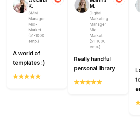
Oksana
Marina
K.
M.
SMM
Digital
Manager
Marketing
Mid-
Manager
Market
Mid-
(51-1000
Market
emp.)
(51-1000
emp.)
A world of
Really handful
templates :)
personal library
L
t
e