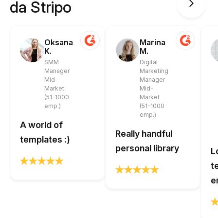
da Stripo
Oksana
Marina
K.
M.
SMM
Digital
Manager
Marketing
Mid-
Manager
Market
Mid-
(51-1000
Market
emp.)
(51-1000
emp.)
A world of
Really handful
templates :)
personal library
L
t
e