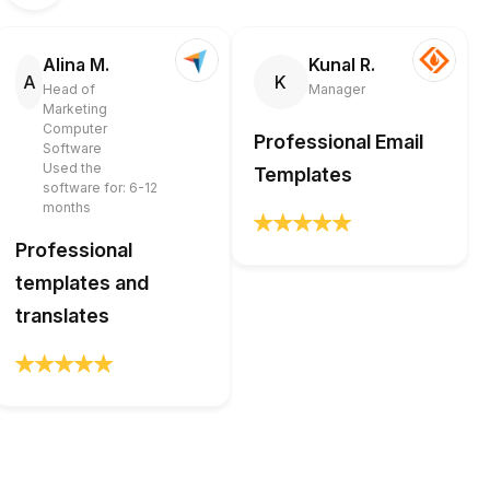
Alina M.
Kunal R.
A
K
Head of
Manager
Marketing
Computer
Professional Email
Software
Used the
Templates
software for: 6-12
months
Professional
templates and
translates