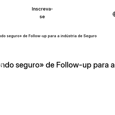
o de
Inscreva-
lo
Demonstração
se
los
do seguro» de Follow-up para a indústria de Seguro
cursos
ndo seguro» de Follow-up para a 
os