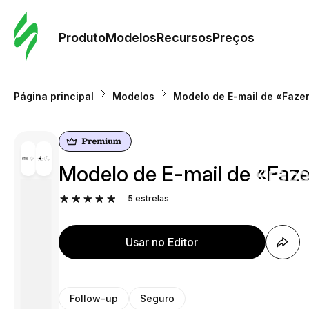
Pedid
Mode
Produto
Modelos
Recursos
Preços
Mode
Página principal
Modelos
Modelo de E-mail de «Fazen
Re
Modelo de E-mail de «Faze
Preç
5
estrelas
Usar no Editor
Follow-up
Seguro