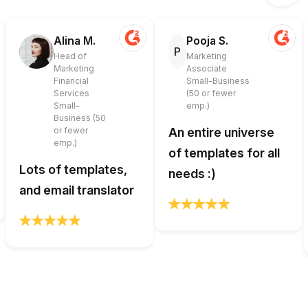
Alina M.
Pooja S.
P
Head of
Marketing
Marketing
Associate
Financial
Small-Business
Services
(50 or fewer
Small-
emp.)
Business (50
or fewer
An entire universe
emp.)
of templates for all
Lots of templates,
needs :)
and email translator