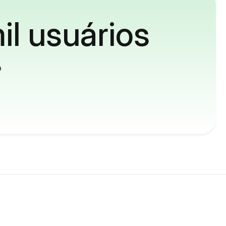
il usuários
o