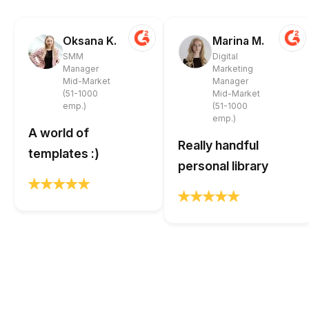
Oksana K.
Marina M.
SMM
Digital
Manager
Marketing
Mid-Market
Manager
(51-1000
Mid-Market
emp.)
(51-1000
emp.)
A world of
Really handful
templates :)
personal library