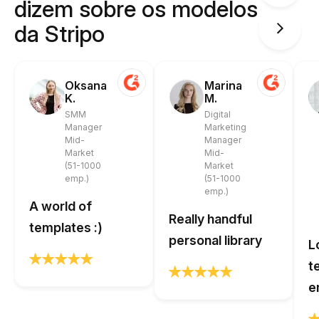
dizem sobre os modelos
da Stripo
Oksana
Marina
K.
M.
SMM
Digital
Manager
Marketing
Mid-
Manager
Market
Mid-
(51-1000
Market
emp.)
(51-1000
emp.)
A world of
Really handful
templates :)
personal library
L
t
e