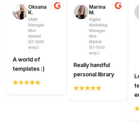
Oksana
Marina
K.
M.
SMM
Digital
Manager
Marketing
Mid-
Manager
Market
Mid-
(51-1000
Market
emp.)
(51-1000
emp.)
A world of
Really handful
templates :)
personal library
L
t
e