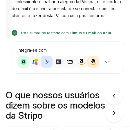
simplesmente espalhar a alegria da Páscoa, este modelo
de email é a maneira perfeita de se conectar com seus
clientes e fazer desta Páscoa uma para lembrar.
Desenhado
por
Anastasiia
Este e-mail foi testado com
Litmus
e
Email on Acid
Integra-se com
O que nossos usuários
dizem sobre os modelos
da Stripo