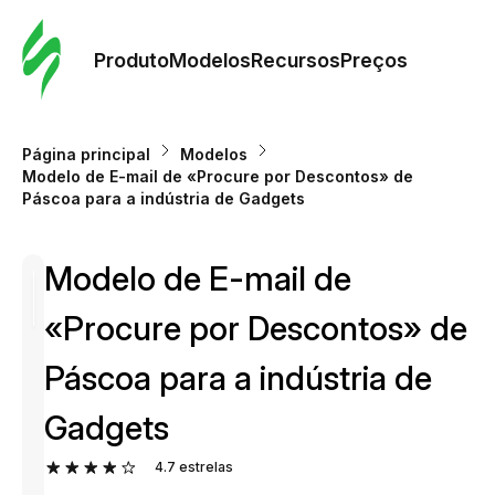
Pedid
Mode
Produto
Modelos
Recursos
Preços
Mode
Página principal
Modelos
Modelo de E-mail de «Procure por Descontos» de
Re
Páscoa para a indústria de Gadgets
Modelo de E-mail de
Preç
«Procure por Descontos» de
Páscoa para a indústria de
Gadgets
4.7
estrelas