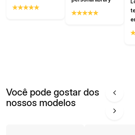
L
t
e
Você pode gostar dos
nossos modelos