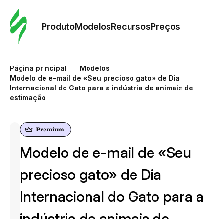
Pedid
Mode
Produto
Modelos
Recursos
Preços
Mode
Página principal
Modelos
Modelo de e-mail de «Seu precioso gato» de Dia
Re
Internacional do Gato para a indústria de animais de
estimação
Preç
Modelo de e-mail de «Seu
precioso gato» de Dia
Internacional do Gato para a
indústria de animais de