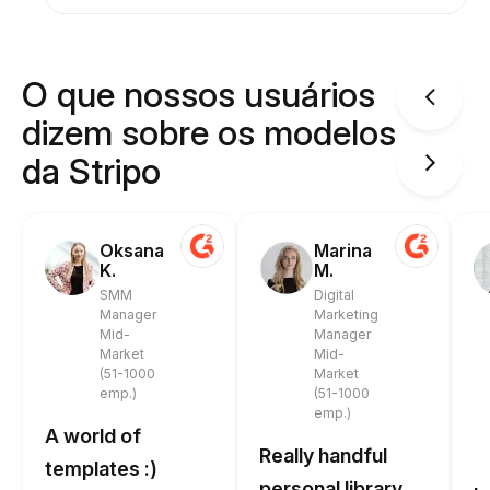
O que nossos usuários
dizem sobre os modelos
da Stripo
Oksana
Marina
K.
M.
SMM
Digital
Manager
Marketing
Mid-
Manager
Market
Mid-
(51-1000
Market
emp.)
(51-1000
emp.)
A world of
Really handful
templates :)
personal library