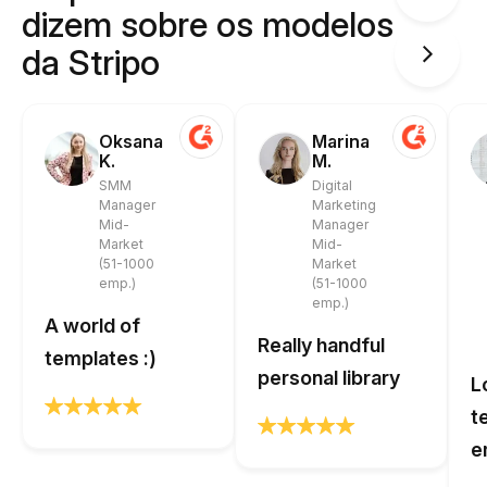
dizem sobre os modelos
da Stripo
Oksana
Marina
K.
M.
SMM
Digital
Manager
Marketing
Mid-
Manager
Market
Mid-
(51-1000
Market
emp.)
(51-1000
emp.)
A world of
Really handful
templates :)
personal library
L
t
e