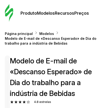
Pedid
Mode
Produto
Modelos
Recursos
Preços
Mode
Página principal
Modelos
Modelo de E-mail de «Descanso Esperado» de Dia do
Re
trabalho para a indústria de Bebidas
Modelo de E-mail de
Preç
«Descanso Esperado» de
Dia do trabalho para a
indústria de Bebidas
4.8
estrelas