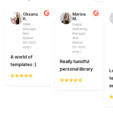
Oksana
Marina
K.
M.
SMM
Digital
Manager
Marketing
Mid-
Manager
Market
Mid-
(51-1000
Market
emp.)
(51-1000
emp.)
A world of
Really handful
templates :)
personal library
L
t
e