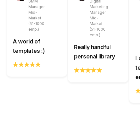
SMM
Digital
Manager
Marketing
Mid-
Manager
Market
Mid-
(51-1000
Market
emp.)
(51-1000
emp.)
A world of
Really handful
templates :)
personal library
L
t
e