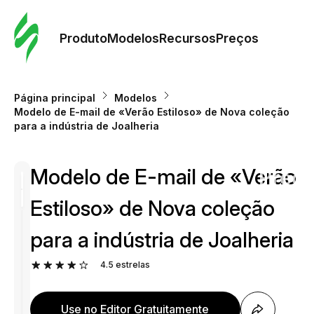
Pedid
Mode
Produto
Modelos
Recursos
Preços
Mode
Página principal
Modelos
Modelo de E-mail de «Verão Estiloso» de Nova coleção
Re
para a indústria de Joalheria
Modelo de E-mail de «Verão
Preç
Estiloso» de Nova coleção
para a indústria de Joalheria
4.5
estrelas
Use no Editor Gratuitamente