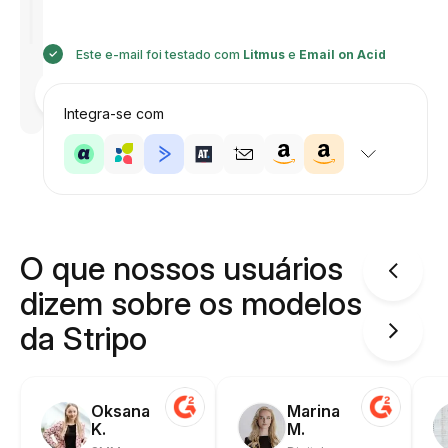
Este e-mail foi testado com
Litmus
e
Email on Acid
Desenhado
por
Anastasiia
Integra-se com
O que nossos usuários
dizem sobre os modelos
da Stripo
Oksana
Marina
K.
M.