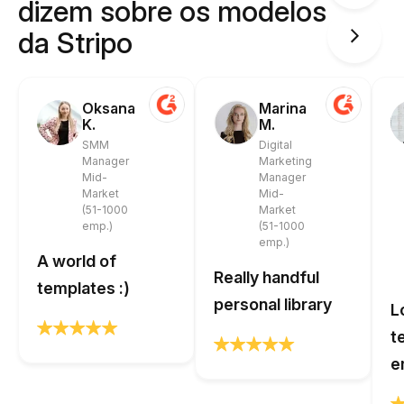
dizem sobre os modelos
da Stripo
Oksana
Marina
K.
M.
SMM
Digital
Manager
Marketing
Mid-
Manager
Market
Mid-
(51-1000
Market
emp.)
(51-1000
emp.)
A world of
Really handful
templates :)
personal library
L
t
e