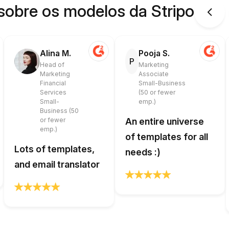
sobre os modelos da Stripo
Alina M.
Pooja S.
P
Head of
Marketing
Marketing
Associate
Financial
Small-Business
Services
(50 or fewer
Small-
emp.)
Business (50
or fewer
An entire universe
emp.)
of templates for all
Lots of templates,
needs :)
and email translator