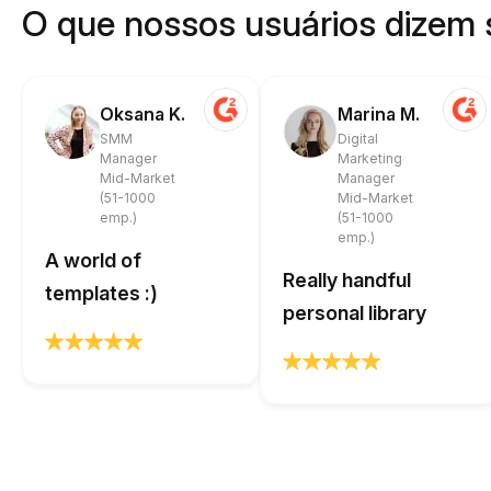
O que nossos usuários dizem 
Oksana K.
Marina M.
SMM
Digital
Manager
Marketing
Mid-Market
Manager
(51-1000
Mid-Market
emp.)
(51-1000
emp.)
A world of
Really handful
templates :)
personal library