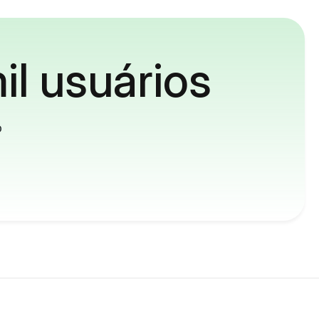
il usuários
o