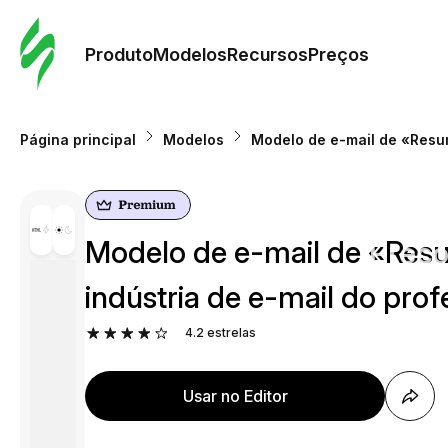
Pedid
Mode
Produto
Modelos
Recursos
Preços
Mode
Página principal
Modelos
Modelo de e-mail de «Resum
Re
Modelo de e-mail de «Resu
Preç
indústria de e-mail do prof
4.2
estrelas
Usar no Editor