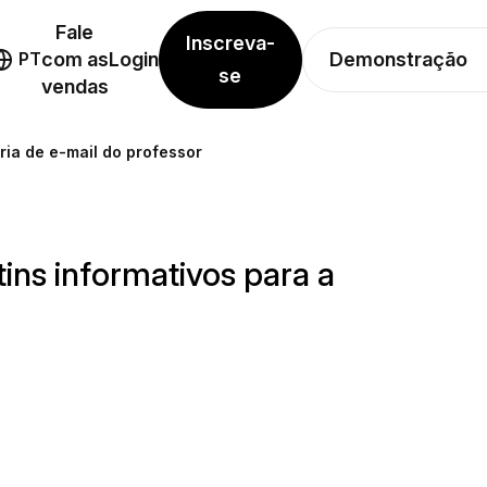
Fale
Inscreva-
Demonstração
PT
com as
Login
se
vendas
ia de e-mail do professor
ns informativos para a