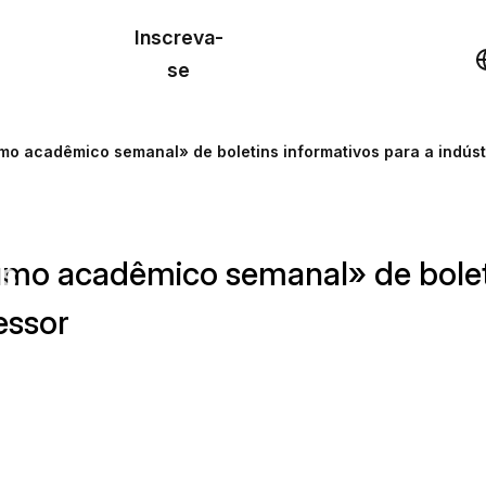
o de
Inscreva-
lo
Demonstração
se
los
o acadêmico semanal» de boletins informativos para a indústr
cursos
mo acadêmico semanal» de boleti
os
essor