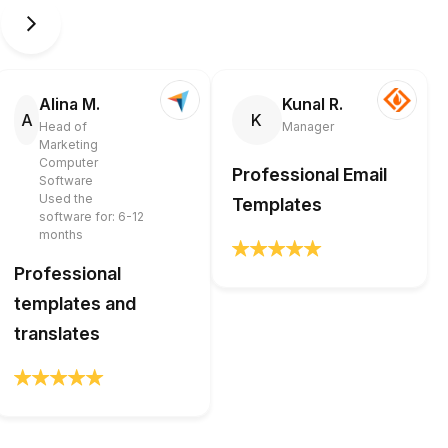
Alina M.
Kunal R.
A
K
Head of
Manager
Marketing
Computer
Professional Email
Software
Used the
Templates
software for: 6-12
months
Professional
templates and
translates