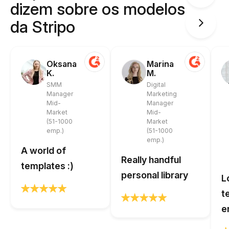
dizem sobre os modelos
da Stripo
Oksana
Marina
K.
M.
SMM
Digital
Manager
Marketing
Mid-
Manager
Market
Mid-
(51-1000
Market
emp.)
(51-1000
emp.)
A world of
Really handful
templates :)
personal library
L
t
e