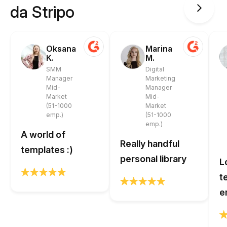
da Stripo
Oksana
Marina
K.
M.
SMM
Digital
Manager
Marketing
Mid-
Manager
Market
Mid-
(51-1000
Market
emp.)
(51-1000
emp.)
A world of
Really handful
templates :)
personal library
L
t
e