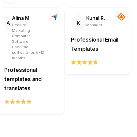
Alina M.
Kunal R.
A
K
Head of
Manager
Marketing
Computer
Professional Email
Software
Used the
Templates
software for: 6-12
months
Professional
templates and
translates