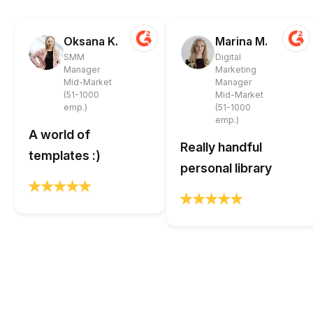
Oksana K.
Marina M.
SMM
Digital
Manager
Marketing
Mid-Market
Manager
(51-1000
Mid-Market
emp.)
(51-1000
emp.)
A world of
Really handful
templates :)
personal library