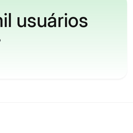
il usuários
o