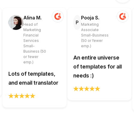
Alina M.
Pooja S.
P
Head of
Marketing
Marketing
Associate
Financial
Small-Business
Services
(50 or fewer
Small-
emp.)
Business (50
or fewer
An entire universe
emp.)
of templates for all
Lots of templates,
needs :)
and email translator