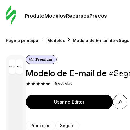
Pedid
Mode
Produto
Modelos
Recursos
Preços
Mode
Página principal
Modelos
Modelo de E-mail de «Segu
Re
Modelo de E-mail de «Seg
Preç
5
estrelas
Usar no Editor
Promoção
Seguro