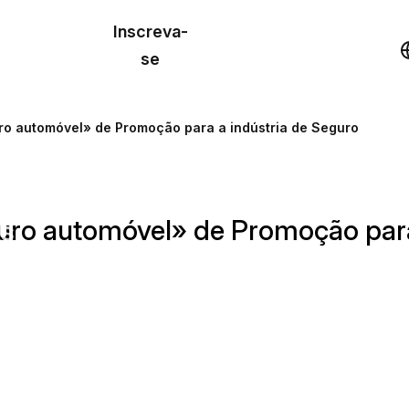
o de
Inscreva-
lo
Demonstração
se
los
ro automóvel» de Promoção para a indústria de Seguro
cursos
uro automóvel» de Promoção para
os