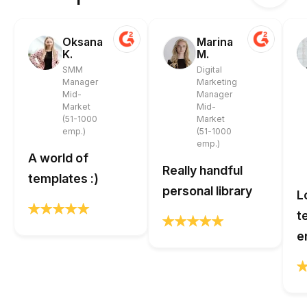
Oksana
Marina
K.
M.
SMM
Digital
Manager
Marketing
Mid-
Manager
Market
Mid-
(51-1000
Market
emp.)
(51-1000
emp.)
A world of
Really handful
templates :)
personal library
L
t
e