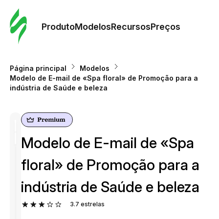
Pedid
Mode
Produto
Modelos
Recursos
Preços
Mode
Página principal
Modelos
Modelo de E-mail de «Spa floral» de Promoção para a
Re
indústria de Saúde e beleza
Preç
Modelo de E-mail de «Spa
floral» de Promoção para a
indústria de Saúde e beleza
3.7
estrelas