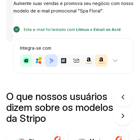
Aumente suas vendas e promova seu negócio com nosso
modelo de e-mail promocional "Spa Floral".
Desenhado
por
Este e-mail foi testado com
Litmus
e
Email on Acid
Anastasiia
Integra-se com
O que nossos usuários
dizem sobre os modelos
da Stripo