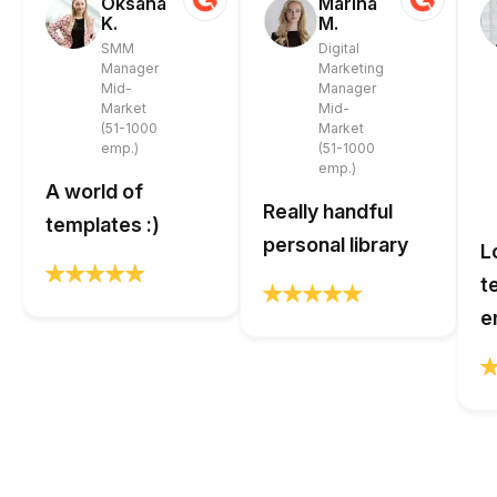
Oksana
Marina
K.
M.
SMM
Digital
Manager
Marketing
Mid-
Manager
Market
Mid-
(51-1000
Market
emp.)
(51-1000
emp.)
A world of
Really handful
templates :)
personal library
L
t
e