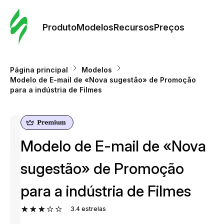
Pedid
Mode
Produto
Modelos
Recursos
Preços
Mode
Página principal
Modelos
Modelo de E-mail de «Nova sugestão» de Promoção
Re
para a indústria de Filmes
Preç
Modelo de E-mail de «Nova
sugestão» de Promoção
para a indústria de Filmes
3.4
estrelas