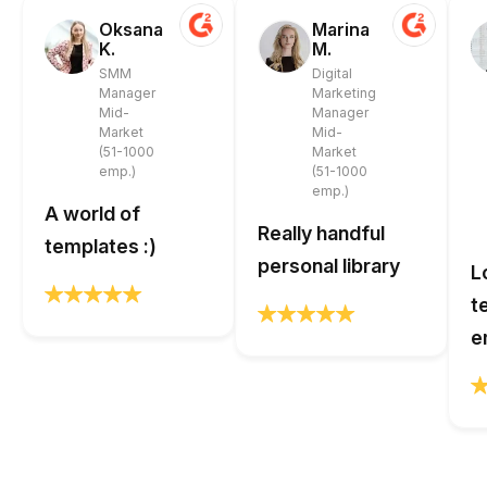
Oksana
Marina
K.
M.
SMM
Digital
Manager
Marketing
Mid-
Manager
Market
Mid-
(51-1000
Market
emp.)
(51-1000
emp.)
A world of
Really handful
templates :)
personal library
L
t
e